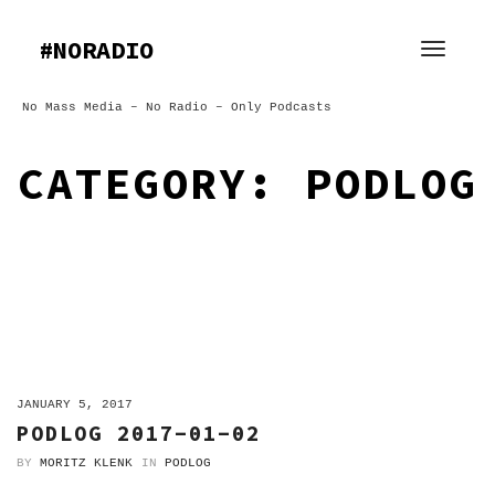
Skip
to
#NORADIO
content
No Mass Media – No Radio – Only Podcasts
CATEGORY:
PODLOG
ON
JANUARY 5, 2017
PODLOG 2017-01-02
BY
MORITZ KLENK
IN
PODLOG