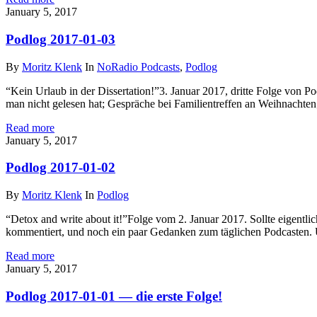
on
January 5, 2017
Podlog 2017-01-03
By
Moritz Klenk
In
NoRadio Podcasts
,
Podlog
“Kein Urlaub in der Dissertation!”3. Januar 2017, dritte Folge von 
man nicht gelesen hat; Gespräche bei Familientreffen an Weihnachten
Read more
on
January 5, 2017
Podlog 2017-01-02
By
Moritz Klenk
In
Podlog
“Detox and write about it!”Folge vom 2. Januar 2017. Sollte eigent
kommentiert, und noch ein paar Gedanken zum täglichen Podcasten. U
Read more
on
January 5, 2017
Podlog 2017-01-01 — die erste Folge!