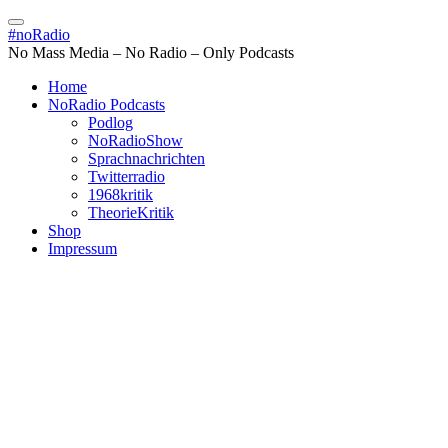
Skip
to
#noRadio
content
No Mass Media – No Radio – Only Podcasts
Home
NoRadio Podcasts
Podlog
NoRadioShow
Sprachnachrichten
Twitterradio
1968kritik
TheorieKritik
Shop
Impressum