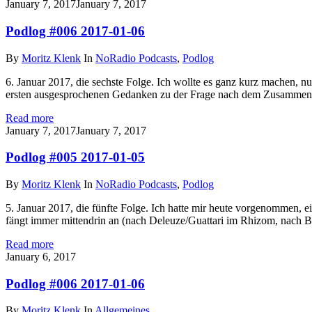
on
January 7, 2017
January 7, 2017
Podlog #006 2017-01-06
By
Moritz Klenk
In
NoRadio Podcasts
,
Podlog
6. Januar 2017, die sechste Folge. Ich wollte es ganz kurz machen, n
ersten ausgesprochenen Gedanken zu der Frage nach dem Zusammenha
Read more
on
January 7, 2017
January 7, 2017
Podlog #005 2017-01-05
By
Moritz Klenk
In
NoRadio Podcasts
,
Podlog
5. Januar 2017, die fünfte Folge. Ich hatte mir heute vorgenommen
fängt immer mittendrin an (nach Deleuze/Guattari im Rhizom, nach Be
Read more
on
January 6, 2017
Podlog #006 2017-01-06
By
Moritz Klenk
In
Allgemeines