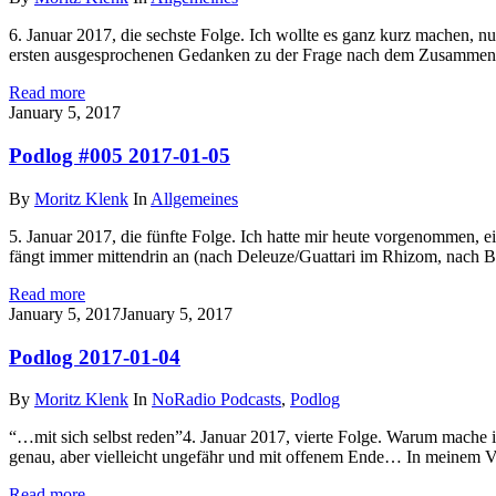
6. Januar 2017, die sechste Folge. Ich wollte es ganz kurz machen, n
ersten ausgesprochenen Gedanken zu der Frage nach dem Zusammenha
Read more
on
January 5, 2017
Podlog #005 2017-01-05
By
Moritz Klenk
In
Allgemeines
5. Januar 2017, die fünfte Folge. Ich hatte mir heute vorgenommen
fängt immer mittendrin an (nach Deleuze/Guattari im Rhizom, nach Be
Read more
on
January 5, 2017
January 5, 2017
Podlog 2017-01-04
By
Moritz Klenk
In
NoRadio Podcasts
,
Podlog
“…mit sich selbst reden”4. Januar 2017, vierte Folge. Warum mache i
genau, aber vielleicht ungefähr und mit offenem Ende… In meinem V
Read more